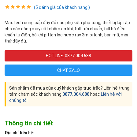
(5 đánh giá của khách hàng )
MaxTech cung cấp đầy đủ các phụ kiện phụ tùng, thiết bị lắp ráp
cho các dòng máy cắt nhôm cơ khí, full lưỡi chuẩn, full bộ điều
khiển tủ điện, bộ khí pitton lọc nước ray 3m. xi lanh, bản mã, mọi
thứ đầy đủ.
HOTLINE: 0877.004.688
CHÁT ZALO
Sản phẩm đã mua của quý khách gặp trục trặc? Liên hệ trung
tâm chăm sóc khách hàng
0877.004.688
hoặc
Liên hệ với
chúng tôi
Thông tin chi tiết
Địa chỉ liên hệ: