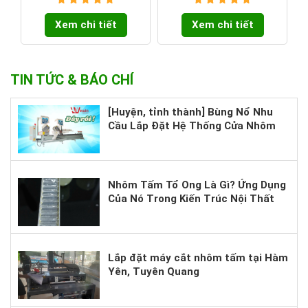
Xem chi tiết
Xem chi tiết
TIN TỨC & BÁO CHÍ
[Huyện, tỉnh thành] Bùng Nổ Nhu
Cầu Lắp Đặt Hệ Thống Cửa Nhôm
Cao Cấp – Bạn Đã Sẵn Sàng Nắm
Bắt Cơ Hội?
Nhôm Tấm Tổ Ong Là Gì? Ứng Dụng
Của Nó Trong Kiến Trúc Nội Thất
Hiện Nay.
Lắp đặt máy cắt nhôm tấm tại Hàm
Yên, Tuyên Quang