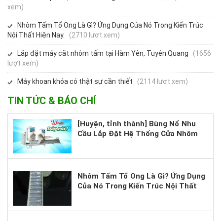
xem)
Nhôm Tấm Tổ Ong Là Gì? Ứng Dụng Của Nó Trong Kiến Trúc
Nội Thất Hiện Nay.
(2710 lượt xem)
Lắp đặt máy cắt nhôm tấm tại Hàm Yên, Tuyên Quang
(1656
lượt xem)
Máy khoan khóa có thật sự cần thiết
(2114 lượt xem)
TIN TỨC & BÁO CHÍ
[Huyện, tỉnh thành] Bùng Nổ Nhu
Cầu Lắp Đặt Hệ Thống Cửa Nhôm
Cao Cấp – Bạn Đã Sẵn Sàng Nắm
Bắt Cơ Hội?
Nhôm Tấm Tổ Ong Là Gì? Ứng Dụng
Của Nó Trong Kiến Trúc Nội Thất
Hiện Nay.