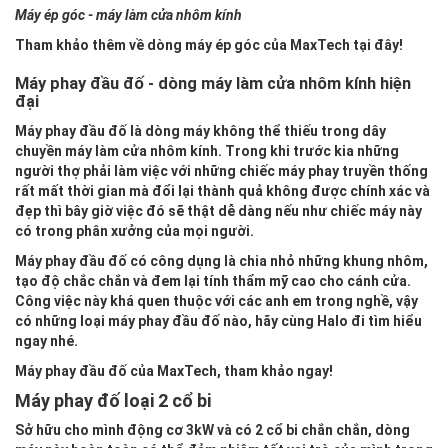
Máy ép góc - máy làm cửa nhôm kính
Tham khảo thêm về dòng máy ép góc của MaxTech tại đây!
Máy phay đầu đố - dòng máy làm cửa nhôm kính hiện
đại
Máy phay đầu đố là dòng máy không thể thiếu trong dây
chuyền máy làm cửa nhôm kính. Trong khi trước kia những
người thợ phải làm việc với những chiếc máy phay truyền thống
rất mất thời gian mà đổi lại thành quả không được chính xác và
đẹp thì bây giờ việc đó sẽ thật dễ dàng nếu như chiếc máy này
có trong phân xưởng của mọi người.
Máy phay đầu đố có công dụng là chia nhỏ những khung nhôm,
tạo độ chắc chắn và đem lại tính thẩm mỹ cao cho cánh cửa.
Công việc này khá quen thuộc với các anh em trong nghề, vậy
có những loại máy phay đầu đố nào, hãy cùng Halo đi tìm hiểu
ngay nhé.
Máy phay đầu đố của MaxTech, tham khảo ngay!
Máy phay đố loại 2 cổ bi
Sở hữu cho mình động cơ 3kW và có 2 cổ bi chắn chắn, dòng