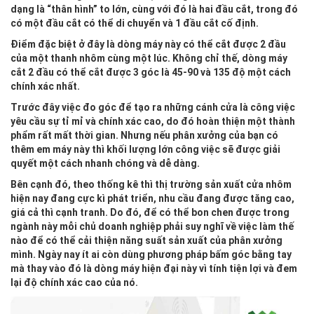
dạng là “thân hình” to lớn, cùng với đó là hai đầu cắt, trong đó
có một đầu cắt có thể di chuyển và 1 đầu cắt cố định.
Điểm đặc biệt ở đây là dòng máy này có thể cắt được 2 đầu
của một thanh nhôm cùng một lúc. Không chỉ thế, dòng máy
cắt 2 đầu có thể cắt được 3 góc là 45-90 và 135 độ một cách
chính xác nhất.
Trước đây việc đo góc để tạo ra những cánh cửa là công việc
yêu cầu sự tỉ mỉ và chính xác cao, do đó hoàn thiện một thành
phẩm rất mất thời gian. Nhưng nếu phân xưởng của bạn có
thêm em máy này thì khối lượng lớn công việc sẽ được giải
quyết một cách nhanh chóng và dễ dàng.
Bên cạnh đó, theo thống kê thì thị trường sản xuất cửa nhôm
hiện nay đang cực kì phát triển, nhu cầu đang được tăng cao,
giá cả thì cạnh tranh. Do đó, để có thể bon chen được trong
ngành này mỗi chủ doanh nghiệp phải suy nghĩ về việc làm thế
nào để có thể cải thiện năng suất sản xuất của phân xưởng
mình. Ngày nay ít ai còn dùng phương pháp bấm góc bằng tay
mà thay vào đó là dòng máy hiện đại này vì tính tiện lợi và đem
lại độ chính xác cao của nó.