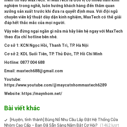
nghiệm trong nghề, luôn hướng khách hàng đến thăm quan
xưởng sản xuất trước khi đưa ra quyết định mua. Với đội ngũ
chuyên viên kỹ thuật dày dặn kinh nghiệm, MaxTech có thể giải
đáp hết thắc mắc của mọi người.
Vậy nên đừng ngại ngần gì nữa mà hãy liên hệ ngay với MaxTech
theo địa chỉ hotline bên nhé.
Cơ sở 1: KCN Ngọc Hồi, Thanh Trì, TP. Hà Nội
Cơ sở 2: KDL Suối Tiên, TP. Thủ Đức, TP. Hồ Chí Minh
Hotline: 0877 004 688
Email: maxtech688@gmail.com
Youtube:
https://www.youtube.com/@maycatnhommaxtech6289
Website:
https://maynhom.net/
Bài viết khác
[Huyện, tỉnh thành] Bùng Nổ Nhu Cầu Lắp Đặt Hệ Thống Cửa
Nhôm Cao Cấp – Bạn Đã Sẵn Sàng Nắm Bắt Cơ Hội?
(1462 lượt